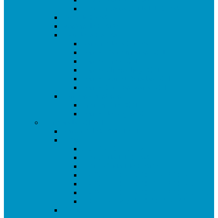
Liga Amistosa Ciudad de Getafe
Copa de Getafe
Masters de Getafe
Tour de la Galleta
Ranking de la Galleta
Torneo Campurrianas 2021
Torneo Oreo 2021
Torneo Chips Ahoy 2021
Torneo Marbú Doradas 2021
Torneo Galletas María 2021
Torneos Amistosos
Premier Cup 2021
Torneo de Reyes 2022
Temporada 2019/21
Ranking de Getafe 19/21
Ligas
SUPERLIGA CAM
Liga Ciudad de Getafe
Liga 2 Ciudad de Getafe
PREVIA LIGA DE GETAFE GRUPO A
PREVIA LIGA DE GETAFE GRUPO B
PREVIA LIGA DE GETAFE GRUPO C
LIGA PROMISES DE GETAFE
Copas