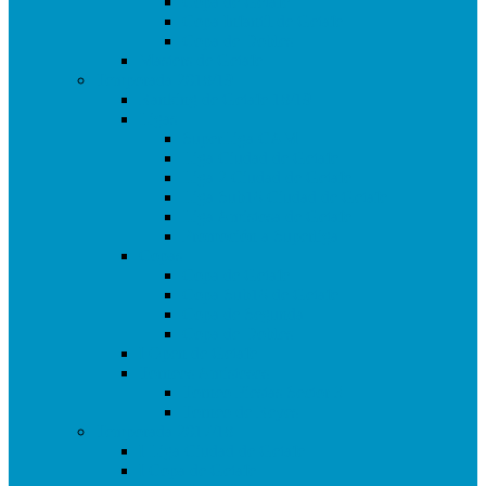
Copa de Getafe
Copa Infantil de Getafe
Copa de Dobles
Masters de Getafe
Temporada 2018/19
Ranking de Getafe 18/19
Ligas
SuperLiga CAM
Liga Ciudad de Getafe
Liga 2 Ciudad de Getafe
Liga Sub16 Ciudad de Getafe
Liga Amistosa de Getafe
Promoción a Superliga
Copas
Copa de Getafe
Copa Sub16 de Getafe
Copa de Segunda
Copa de Dobles
I Open de Getafe
Torneos Amistosos
Torneo Fiestas Sector 3
Torneo de Reyes
Temporada 2017/18
I Liga Ciudad de Getafe
I Copa de Getafe