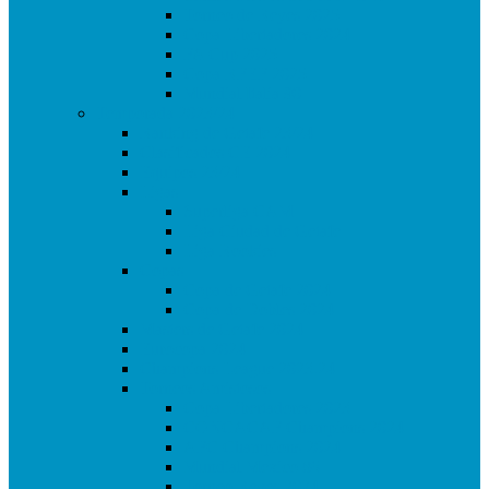
Torneo de Reyes 2025
Copa Libertadores 2024
FA Cup 2025
Copa RFEF 2025
Mundial Italia 90
Temporada 2023/24
Ranking de Getafe 23/24
Clasificados CE 2024
Equipos 23/24
Ligas
Superliga CAM
Liga Ciudad de Getafe
Liga Rookies
Copas
Copa de Getafe 2024
Copa de Dobles 2024
Masters de Getafe 2024
Eurocopa 2024
Champions League 2023.24
Torneos Amistosos
Copa Libertadores 2023
CONCACAF Champions 2024
AFC Champions 2024
Mundial Mexico 86
Torneo Reyes 2024