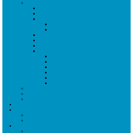
Temporada 2025/26
Ranking de Getafe 25/26
Equipos 25/26
Ligas
Superliga CAM
Liga de Getafe – Primera Fase
Copa de Getafe 2026
Copa de Dobles 2026
Masters de Getafe 2026
Torneos Amistosos
Torneo de Fiestas Sector 3 2025
Torneo de Reyes 2026
Champions y Europa League 2025/26
Copa Libertadores 2025
FA y Carabao Cup 2026
Copa RFEF 2026
Formato Competiciones
Normativas
Reglamento
Palmares
Federaciones
Federación Española (LFC)
Federación Madrileña
Enlaces
Equipaciones