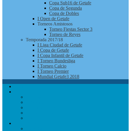
Copa Sub16 de Getafe
Copa de Segunda
Copa de Dobles
I Open de Getafe
Torneos Amistosos
Torneo Fiestas Sector 3
Torneo de Reyes
Temporada 2017/18
I Liga Ciudad de Getafe
I Copa de Getafe
I Copa Infantil de Getafe
I Torneo Bundesliga
I Torneo Calcio
I Torneo Premier
Mundial Getafe3 2018
Apúntate
Club
Noticias
Jugadores
¿Quienes Somos?
Redes Sociales
Contacto
Competición
Calendario