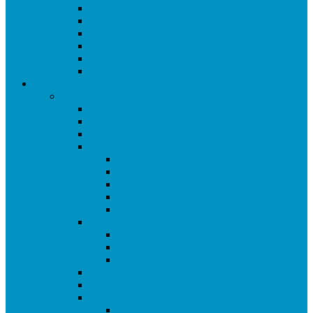
Equipaciones de Osky
Equipaciones ACR
Equipaciones de Sergio
Equipaciones Retro
Equipaciones de Pedro Callado
Equipaciones de Chuso
Histórico
Temporada 2024/25
Ranking de Getafe 24/25
Clasificados CE 2025
Equipos 24/25
Ligas
Superliga CAM
Liga de Getafe – Primera Fase
Liga de Getafe
Liga 2 de Getafe
Liga 3 de Getafe
Copas
Copa de Getafe 2025
Copa Infantil de Getafe 2025
Copa de Dobles 2025
Champions League 2025
Masters de Getafe 2025
Torneos Amistosos
Torneo Fiestas Sector 3 2024