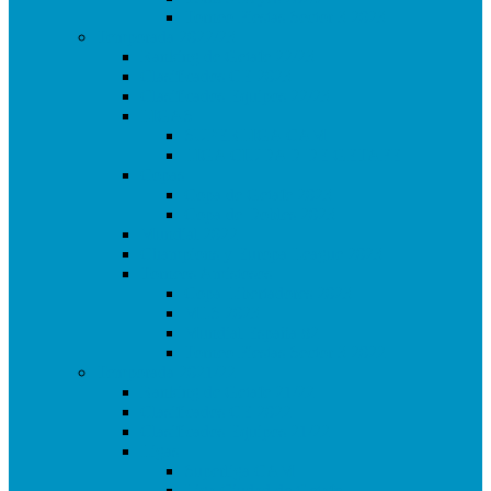
Torneo Fiestas Sector 3 2023
Temporada 2022/23
Ranking de Getafe 22/23
Clasificados CE 2023
Clasificados Equipos 22/23
LIGAS
SUPERLIGA CAM
LIGA CIUDAD DE GETAFE
Copas
Copa de Getafe 2023
Copa de Dobles 2023
Mundial 2022
Champions y Europa League 2023
Torneos Amistosos
Copa Libertadores 2023
MLS 2023
Mundial España 82
Torneo Fiestas Sector 3 2022
Temporada 2021/22
Ranking de Getafe 21/22
Clasificados CE 2022
Clasificados Equipos 21/22
Ligas
Superliga CAM
Liga Ciudad de Getafe