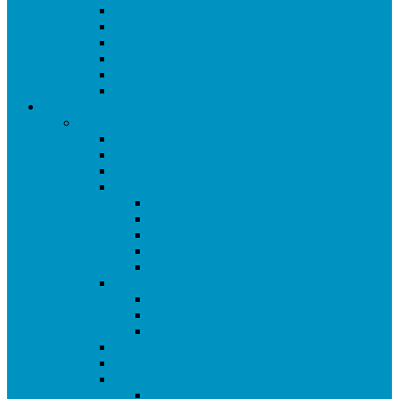
Equipaciones de Osky
Equipaciones ACR
Equipaciones de Sergio
Equipaciones Retro
Equipaciones de Pedro Callado
Equipaciones de Chuso
Histórico
Temporada 2024/25
Ranking de Getafe 24/25
Clasificados CE 2025
Equipos 24/25
Ligas
Superliga CAM
Liga de Getafe – Primera Fase
Liga de Getafe
Liga 2 de Getafe
Liga 3 de Getafe
Copas
Copa de Getafe 2025
Copa Infantil de Getafe 2025
Copa de Dobles 2025
Champions League 2025
Masters de Getafe 2025
Torneos Amistosos
Torneo Fiestas Sector 3 2024