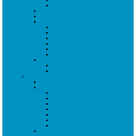
Liga Amistosa Ciudad de Getafe
Copa de Getafe
Masters de Getafe
Tour de la Galleta
Ranking de la Galleta
Torneo Campurrianas 2021
Torneo Oreo 2021
Torneo Chips Ahoy 2021
Torneo Marbú Doradas 2021
Torneo Galletas María 2021
Torneos Amistosos
Premier Cup 2021
Torneo de Reyes 2022
Temporada 2019/21
Ranking de Getafe 19/21
Ligas
SUPERLIGA CAM
Liga Ciudad de Getafe
Liga 2 Ciudad de Getafe
PREVIA LIGA DE GETAFE GRUPO A
PREVIA LIGA DE GETAFE GRUPO B
PREVIA LIGA DE GETAFE GRUPO C
LIGA PROMISES DE GETAFE
Copas