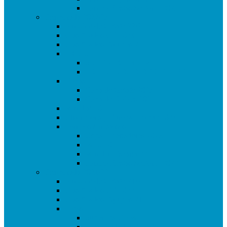
Torneo Fiestas Sector 3 2023
Temporada 2022/23
Ranking de Getafe 22/23
Clasificados CE 2023
Clasificados Equipos 22/23
LIGAS
SUPERLIGA CAM
LIGA CIUDAD DE GETAFE
Copas
Copa de Getafe 2023
Copa de Dobles 2023
Mundial 2022
Champions y Europa League 2023
Torneos Amistosos
Copa Libertadores 2023
MLS 2023
Mundial España 82
Torneo Fiestas Sector 3 2022
Temporada 2021/22
Ranking de Getafe 21/22
Clasificados CE 2022
Clasificados Equipos 21/22
Ligas
Superliga CAM
Liga Ciudad de Getafe