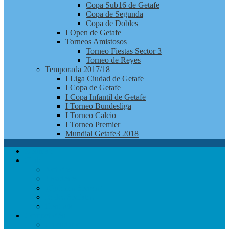
Copa Sub16 de Getafe
Copa de Segunda
Copa de Dobles
I Open de Getafe
Torneos Amistosos
Torneo Fiestas Sector 3
Torneo de Reyes
Temporada 2017/18
I Liga Ciudad de Getafe
I Copa de Getafe
I Copa Infantil de Getafe
I Torneo Bundesliga
I Torneo Calcio
I Torneo Premier
Mundial Getafe3 2018
Apúntate
Club
Noticias
Jugadores
¿Quienes Somos?
Redes Sociales
Contacto
Competición
Calendario