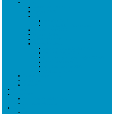
Temporada 2025/26
Ranking de Getafe 25/26
Equipos 25/26
Ligas
Superliga CAM
Liga de Getafe – Primera Fase
Copa de Getafe 2026
Copa de Dobles 2026
Masters de Getafe 2026
Torneos Amistosos
Torneo de Fiestas Sector 3 2025
Torneo de Reyes 2026
Champions y Europa League 2025/26
Copa Libertadores 2025
FA y Carabao Cup 2026
Copa RFEF 2026
Formato Competiciones
Normativas
Reglamento
Palmares
Federaciones
Federación Española (LFC)
Federación Madrileña
Enlaces
Equipaciones