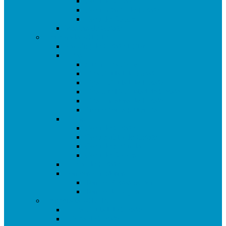
Copa de Getafe
Copa Infantil de Getafe
Copa de Dobles
Masters de Getafe
Temporada 2018/19
Ranking de Getafe 18/19
Ligas
SuperLiga CAM
Liga Ciudad de Getafe
Liga 2 Ciudad de Getafe
Liga Sub16 Ciudad de Getafe
Liga Amistosa de Getafe
Promoción a Superliga
Copas
Copa de Getafe
Copa Sub16 de Getafe
Copa de Segunda
Copa de Dobles
I Open de Getafe
Torneos Amistosos
Torneo Fiestas Sector 3
Torneo de Reyes
Temporada 2017/18
I Liga Ciudad de Getafe
I Copa de Getafe