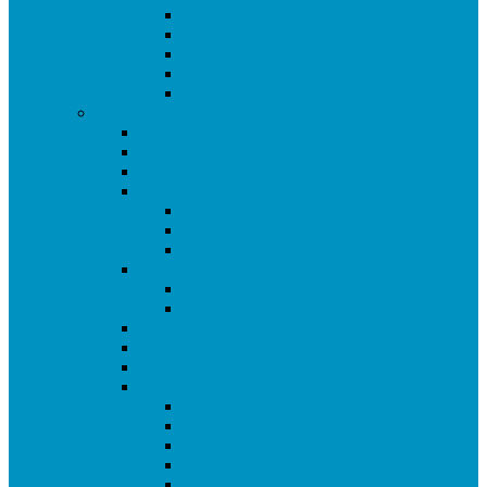
Torneo de Reyes 2025
Copa Libertadores 2024
FA Cup 2025
Copa RFEF 2025
Mundial Italia 90
Temporada 2023/24
Ranking de Getafe 23/24
Clasificados CE 2024
Equipos 23/24
Ligas
Superliga CAM
Liga Ciudad de Getafe
Liga Rookies
Copas
Copa de Getafe 2024
Copa de Dobles 2024
Masters de Getafe 2024
Eurocopa 2024
Champions League 2023.24
Torneos Amistosos
Copa Libertadores 2023
CONCACAF Champions 2024
AFC Champions 2024
Mundial Mexico 86
Torneo Reyes 2024