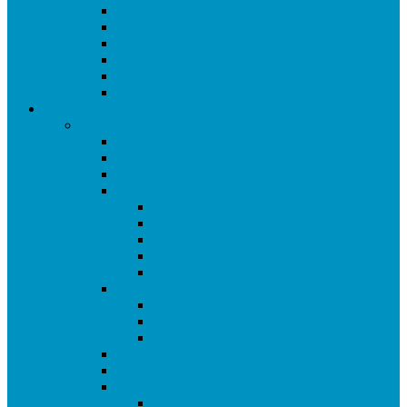
Equipaciones de Osky
Equipaciones ACR
Equipaciones de Sergio
Equipaciones Retro
Equipaciones de Pedro Callado
Equipaciones de Chuso
Histórico
Temporada 2024/25
Ranking de Getafe 24/25
Clasificados CE 2025
Equipos 24/25
Ligas
Superliga CAM
Liga de Getafe – Primera Fase
Liga de Getafe
Liga 2 de Getafe
Liga 3 de Getafe
Copas
Copa de Getafe 2025
Copa Infantil de Getafe 2025
Copa de Dobles 2025
Champions League 2025
Masters de Getafe 2025
Torneos Amistosos
Torneo Fiestas Sector 3 2024