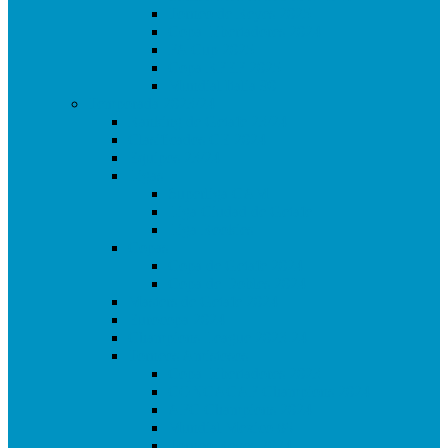
Torneo de Reyes 2025
Copa Libertadores 2024
FA Cup 2025
Copa RFEF 2025
Mundial Italia 90
Temporada 2023/24
Ranking de Getafe 23/24
Clasificados CE 2024
Equipos 23/24
Ligas
Superliga CAM
Liga Ciudad de Getafe
Liga Rookies
Copas
Copa de Getafe 2024
Copa de Dobles 2024
Masters de Getafe 2024
Eurocopa 2024
Champions League 2023.24
Torneos Amistosos
Copa Libertadores 2023
CONCACAF Champions 2024
AFC Champions 2024
Mundial Mexico 86
Torneo Reyes 2024