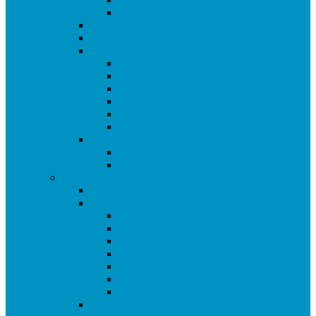
Liga Amistosa Ciudad de Getafe
Copa de Getafe
Masters de Getafe
Tour de la Galleta
Ranking de la Galleta
Torneo Campurrianas 2021
Torneo Oreo 2021
Torneo Chips Ahoy 2021
Torneo Marbú Doradas 2021
Torneo Galletas María 2021
Torneos Amistosos
Premier Cup 2021
Torneo de Reyes 2022
Temporada 2019/21
Ranking de Getafe 19/21
Ligas
SUPERLIGA CAM
Liga Ciudad de Getafe
Liga 2 Ciudad de Getafe
PREVIA LIGA DE GETAFE GRUPO A
PREVIA LIGA DE GETAFE GRUPO B
PREVIA LIGA DE GETAFE GRUPO C
LIGA PROMISES DE GETAFE
Copas