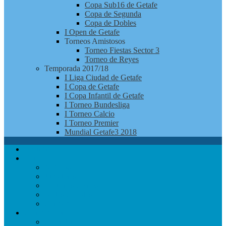
Copa Sub16 de Getafe
Copa de Segunda
Copa de Dobles
I Open de Getafe
Torneos Amistosos
Torneo Fiestas Sector 3
Torneo de Reyes
Temporada 2017/18
I Liga Ciudad de Getafe
I Copa de Getafe
I Copa Infantil de Getafe
I Torneo Bundesliga
I Torneo Calcio
I Torneo Premier
Mundial Getafe3 2018
Apúntate
Club
Noticias
Jugadores
¿Quienes Somos?
Redes Sociales
Contacto
Competición
Calendario