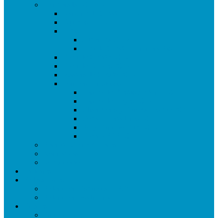
Temporada 2025/26
Ranking de Getafe 25/26
Equipos 25/26
Ligas
Superliga CAM
Liga de Getafe – Primera Fase
Copa de Getafe 2026
Copa de Dobles 2026
Masters de Getafe 2026
Torneos Amistosos
Torneo de Fiestas Sector 3 2025
Torneo de Reyes 2026
Champions y Europa League 2025/26
Copa Libertadores 2025
FA y Carabao Cup 2026
Copa RFEF 2026
Formato Competiciones
Normativas
Reglamento
Palmares
Federaciones
Federación Española (LFC)
Federación Madrileña
Enlaces
Equipaciones