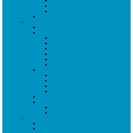
Copa de Getafe
Copa Infantil de Getafe
Copa de Dobles
Masters de Getafe
Temporada 2018/19
Ranking de Getafe 18/19
Ligas
SuperLiga CAM
Liga Ciudad de Getafe
Liga 2 Ciudad de Getafe
Liga Sub16 Ciudad de Getafe
Liga Amistosa de Getafe
Promoción a Superliga
Copas
Copa de Getafe
Copa Sub16 de Getafe
Copa de Segunda
Copa de Dobles
I Open de Getafe
Torneos Amistosos
Torneo Fiestas Sector 3
Torneo de Reyes
Temporada 2017/18
I Liga Ciudad de Getafe
I Copa de Getafe