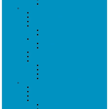
Torneo Fiestas Sector 3 2023
Temporada 2022/23
Ranking de Getafe 22/23
Clasificados CE 2023
Clasificados Equipos 22/23
LIGAS
SUPERLIGA CAM
LIGA CIUDAD DE GETAFE
Copas
Copa de Getafe 2023
Copa de Dobles 2023
Mundial 2022
Champions y Europa League 2023
Torneos Amistosos
Copa Libertadores 2023
MLS 2023
Mundial España 82
Torneo Fiestas Sector 3 2022
Temporada 2021/22
Ranking de Getafe 21/22
Clasificados CE 2022
Clasificados Equipos 21/22
Ligas
Superliga CAM
Liga Ciudad de Getafe