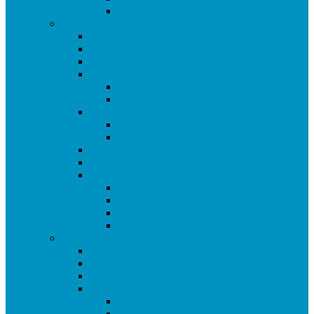
Torneo Fiestas Sector 3 2023
Temporada 2022/23
Ranking de Getafe 22/23
Clasificados CE 2023
Clasificados Equipos 22/23
LIGAS
SUPERLIGA CAM
LIGA CIUDAD DE GETAFE
Copas
Copa de Getafe 2023
Copa de Dobles 2023
Mundial 2022
Champions y Europa League 2023
Torneos Amistosos
Copa Libertadores 2023
MLS 2023
Mundial España 82
Torneo Fiestas Sector 3 2022
Temporada 2021/22
Ranking de Getafe 21/22
Clasificados CE 2022
Clasificados Equipos 21/22
Ligas
Superliga CAM
Liga Ciudad de Getafe