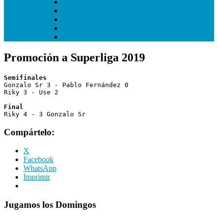
I Copa Infantil de Getafe
I Torneo Bundesliga
I Torneo Calcio
I Torneo Premier
Mundial Getafe3 2018
Promoción a Superliga 2019
Semifinales
Gonzalo Sr 3 - Pablo Fernández 0

Riky 3 - Use 2

Final
Riky 4 - 3 Gonzalo Sr
Compártelo:
X
Facebook
WhatsApp
Imprimir
Jugamos los Domingos