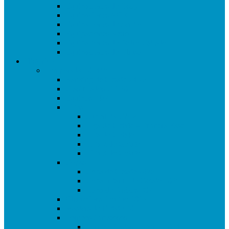
Equipaciones de Osky
Equipaciones ACR
Equipaciones de Sergio
Equipaciones Retro
Equipaciones de Pedro Callado
Equipaciones de Chuso
Histórico
Temporada 2024/25
Ranking de Getafe 24/25
Clasificados CE 2025
Equipos 24/25
Ligas
Superliga CAM
Liga de Getafe – Primera Fase
Liga de Getafe
Liga 2 de Getafe
Liga 3 de Getafe
Copas
Copa de Getafe 2025
Copa Infantil de Getafe 2025
Copa de Dobles 2025
Champions League 2025
Masters de Getafe 2025
Torneos Amistosos
Torneo Fiestas Sector 3 2024