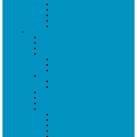
Torneo de Reyes 2025
Copa Libertadores 2024
FA Cup 2025
Copa RFEF 2025
Mundial Italia 90
Temporada 2023/24
Ranking de Getafe 23/24
Clasificados CE 2024
Equipos 23/24
Ligas
Superliga CAM
Liga Ciudad de Getafe
Liga Rookies
Copas
Copa de Getafe 2024
Copa de Dobles 2024
Masters de Getafe 2024
Eurocopa 2024
Champions League 2023.24
Torneos Amistosos
Copa Libertadores 2023
CONCACAF Champions 2024
AFC Champions 2024
Mundial Mexico 86
Torneo Reyes 2024