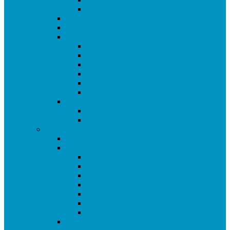
Liga Amistosa Ciudad de Getafe
Copa de Getafe
Masters de Getafe
Tour de la Galleta
Ranking de la Galleta
Torneo Campurrianas 2021
Torneo Oreo 2021
Torneo Chips Ahoy 2021
Torneo Marbú Doradas 2021
Torneo Galletas María 2021
Torneos Amistosos
Premier Cup 2021
Torneo de Reyes 2022
Temporada 2019/21
Ranking de Getafe 19/21
Ligas
SUPERLIGA CAM
Liga Ciudad de Getafe
Liga 2 Ciudad de Getafe
PREVIA LIGA DE GETAFE GRUPO A
PREVIA LIGA DE GETAFE GRUPO B
PREVIA LIGA DE GETAFE GRUPO C
LIGA PROMISES DE GETAFE
Copas