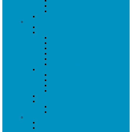
Copa de Getafe
Copa Infantil de Getafe
Copa de Dobles
Masters de Getafe
Temporada 2018/19
Ranking de Getafe 18/19
Ligas
SuperLiga CAM
Liga Ciudad de Getafe
Liga 2 Ciudad de Getafe
Liga Sub16 Ciudad de Getafe
Liga Amistosa de Getafe
Promoción a Superliga
Copas
Copa de Getafe
Copa Sub16 de Getafe
Copa de Segunda
Copa de Dobles
I Open de Getafe
Torneos Amistosos
Torneo Fiestas Sector 3
Torneo de Reyes
Temporada 2017/18
I Liga Ciudad de Getafe
I Copa de Getafe