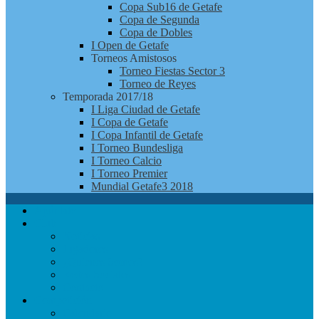
Copa Sub16 de Getafe
Copa de Segunda
Copa de Dobles
I Open de Getafe
Torneos Amistosos
Torneo Fiestas Sector 3
Torneo de Reyes
Temporada 2017/18
I Liga Ciudad de Getafe
I Copa de Getafe
I Copa Infantil de Getafe
I Torneo Bundesliga
I Torneo Calcio
I Torneo Premier
Mundial Getafe3 2018
Apúntate
Club
Noticias
Jugadores
¿Quienes Somos?
Redes Sociales
Contacto
Competición
Calendario