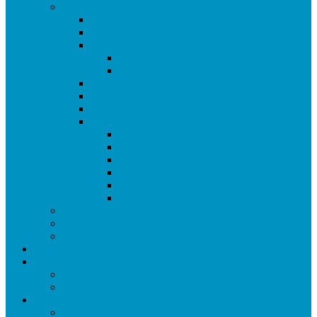
Temporada 2025/26
Ranking de Getafe 25/26
Equipos 25/26
Ligas
Superliga CAM
Liga de Getafe – Primera Fase
Copa de Getafe 2026
Copa de Dobles 2026
Masters de Getafe 2026
Torneos Amistosos
Torneo de Fiestas Sector 3 2025
Torneo de Reyes 2026
Champions y Europa League 2025/26
Copa Libertadores 2025
FA y Carabao Cup 2026
Copa RFEF 2026
Formato Competiciones
Normativas
Reglamento
Palmares
Federaciones
Federación Española (LFC)
Federación Madrileña
Enlaces
Equipaciones