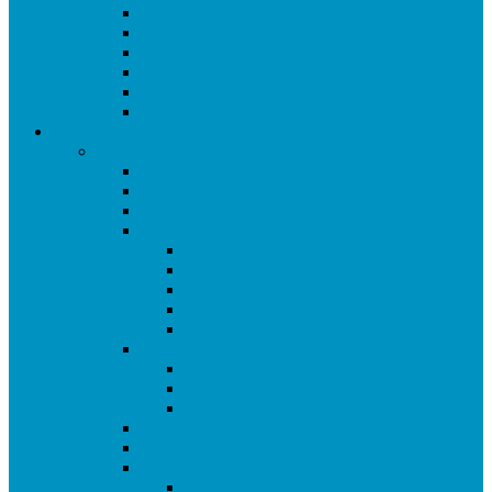
Equipaciones de Osky
Equipaciones ACR
Equipaciones de Sergio
Equipaciones Retro
Equipaciones de Pedro Callado
Equipaciones de Chuso
Histórico
Temporada 2024/25
Ranking de Getafe 24/25
Clasificados CE 2025
Equipos 24/25
Ligas
Superliga CAM
Liga de Getafe – Primera Fase
Liga de Getafe
Liga 2 de Getafe
Liga 3 de Getafe
Copas
Copa de Getafe 2025
Copa Infantil de Getafe 2025
Copa de Dobles 2025
Champions League 2025
Masters de Getafe 2025
Torneos Amistosos
Torneo Fiestas Sector 3 2024