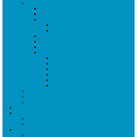
Temporada 2025/26
Ranking de Getafe 25/26
Equipos 25/26
Ligas
Superliga CAM
Liga de Getafe – Primera Fase
Copa de Getafe 2026
Copa de Dobles 2026
Masters de Getafe 2026
Torneos Amistosos
Torneo de Fiestas Sector 3 2025
Torneo de Reyes 2026
Champions y Europa League 2025/26
Copa Libertadores 2025
FA y Carabao Cup 2026
Copa RFEF 2026
Formato Competiciones
Normativas
Reglamento
Palmares
Federaciones
Federación Española (LFC)
Federación Madrileña
Enlaces
Equipaciones