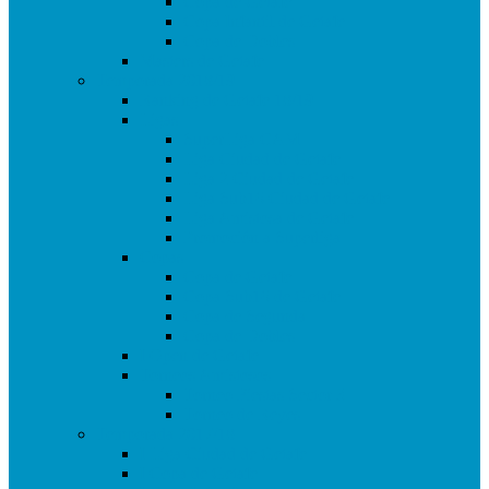
Copa de Getafe
Copa Infantil de Getafe
Copa de Dobles
Masters de Getafe
Temporada 2018/19
Ranking de Getafe 18/19
Ligas
SuperLiga CAM
Liga Ciudad de Getafe
Liga 2 Ciudad de Getafe
Liga Sub16 Ciudad de Getafe
Liga Amistosa de Getafe
Promoción a Superliga
Copas
Copa de Getafe
Copa Sub16 de Getafe
Copa de Segunda
Copa de Dobles
I Open de Getafe
Torneos Amistosos
Torneo Fiestas Sector 3
Torneo de Reyes
Temporada 2017/18
I Liga Ciudad de Getafe
I Copa de Getafe