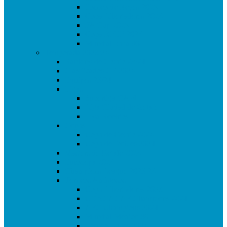
Torneo de Reyes 2025
Copa Libertadores 2024
FA Cup 2025
Copa RFEF 2025
Mundial Italia 90
Temporada 2023/24
Ranking de Getafe 23/24
Clasificados CE 2024
Equipos 23/24
Ligas
Superliga CAM
Liga Ciudad de Getafe
Liga Rookies
Copas
Copa de Getafe 2024
Copa de Dobles 2024
Masters de Getafe 2024
Eurocopa 2024
Champions League 2023.24
Torneos Amistosos
Copa Libertadores 2023
CONCACAF Champions 2024
AFC Champions 2024
Mundial Mexico 86
Torneo Reyes 2024