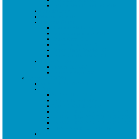
Liga Amistosa Ciudad de Getafe
Copa de Getafe
Masters de Getafe
Tour de la Galleta
Ranking de la Galleta
Torneo Campurrianas 2021
Torneo Oreo 2021
Torneo Chips Ahoy 2021
Torneo Marbú Doradas 2021
Torneo Galletas María 2021
Torneos Amistosos
Premier Cup 2021
Torneo de Reyes 2022
Temporada 2019/21
Ranking de Getafe 19/21
Ligas
SUPERLIGA CAM
Liga Ciudad de Getafe
Liga 2 Ciudad de Getafe
PREVIA LIGA DE GETAFE GRUPO A
PREVIA LIGA DE GETAFE GRUPO B
PREVIA LIGA DE GETAFE GRUPO C
LIGA PROMISES DE GETAFE
Copas