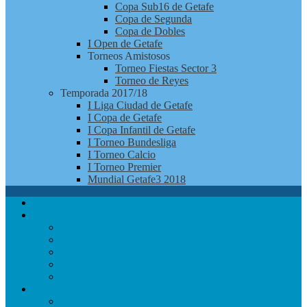
Copa Sub16 de Getafe
Copa de Segunda
Copa de Dobles
I Open de Getafe
Torneos Amistosos
Torneo Fiestas Sector 3
Torneo de Reyes
Temporada 2017/18
I Liga Ciudad de Getafe
I Copa de Getafe
I Copa Infantil de Getafe
I Torneo Bundesliga
I Torneo Calcio
I Torneo Premier
Mundial Getafe3 2018
Apúntate
Club
Noticias
Jugadores
¿Quienes Somos?
Redes Sociales
Contacto
Competición
Calendario