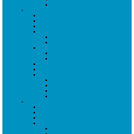
Torneo Fiestas Sector 3 2023
Temporada 2022/23
Ranking de Getafe 22/23
Clasificados CE 2023
Clasificados Equipos 22/23
LIGAS
SUPERLIGA CAM
LIGA CIUDAD DE GETAFE
Copas
Copa de Getafe 2023
Copa de Dobles 2023
Mundial 2022
Champions y Europa League 2023
Torneos Amistosos
Copa Libertadores 2023
MLS 2023
Mundial España 82
Torneo Fiestas Sector 3 2022
Temporada 2021/22
Ranking de Getafe 21/22
Clasificados CE 2022
Clasificados Equipos 21/22
Ligas
Superliga CAM
Liga Ciudad de Getafe