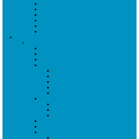
Equipaciones de Osky
Equipaciones ACR
Equipaciones de Sergio
Equipaciones Retro
Equipaciones de Pedro Callado
Equipaciones de Chuso
Histórico
Temporada 2024/25
Ranking de Getafe 24/25
Clasificados CE 2025
Equipos 24/25
Ligas
Superliga CAM
Liga de Getafe – Primera Fase
Liga de Getafe
Liga 2 de Getafe
Liga 3 de Getafe
Copas
Copa de Getafe 2025
Copa Infantil de Getafe 2025
Copa de Dobles 2025
Champions League 2025
Masters de Getafe 2025
Torneos Amistosos
Torneo Fiestas Sector 3 2024