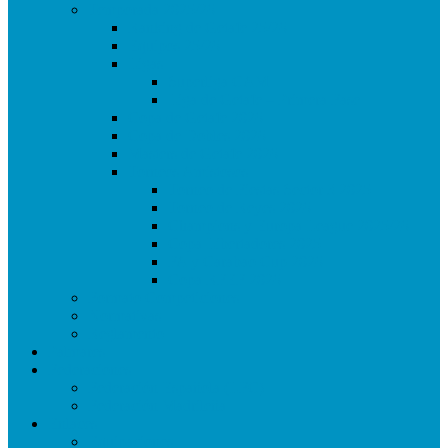
Temporada 2025/26
Ranking de Getafe 25/26
Equipos 25/26
Ligas
Superliga CAM
Liga de Getafe – Primera Fase
Copa de Getafe 2026
Copa de Dobles 2026
Masters de Getafe 2026
Torneos Amistosos
Torneo de Fiestas Sector 3 2025
Torneo de Reyes 2026
Champions y Europa League 2025/26
Copa Libertadores 2025
FA y Carabao Cup 2026
Copa RFEF 2026
Formato Competiciones
Normativas
Reglamento
Palmares
Federaciones
Federación Española (LFC)
Federación Madrileña
Enlaces
Equipaciones