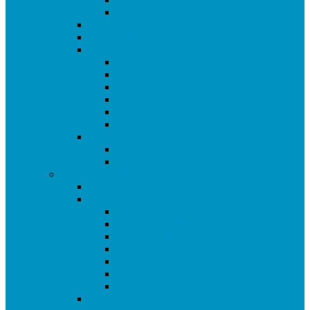
Liga Amistosa Ciudad de Getafe
Copa de Getafe
Masters de Getafe
Tour de la Galleta
Ranking de la Galleta
Torneo Campurrianas 2021
Torneo Oreo 2021
Torneo Chips Ahoy 2021
Torneo Marbú Doradas 2021
Torneo Galletas María 2021
Torneos Amistosos
Premier Cup 2021
Torneo de Reyes 2022
Temporada 2019/21
Ranking de Getafe 19/21
Ligas
SUPERLIGA CAM
Liga Ciudad de Getafe
Liga 2 Ciudad de Getafe
PREVIA LIGA DE GETAFE GRUPO A
PREVIA LIGA DE GETAFE GRUPO B
PREVIA LIGA DE GETAFE GRUPO C
LIGA PROMISES DE GETAFE
Copas