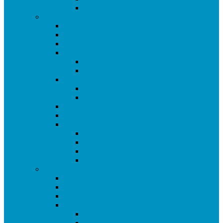
Torneo Fiestas Sector 3 2023
Temporada 2022/23
Ranking de Getafe 22/23
Clasificados CE 2023
Clasificados Equipos 22/23
LIGAS
SUPERLIGA CAM
LIGA CIUDAD DE GETAFE
Copas
Copa de Getafe 2023
Copa de Dobles 2023
Mundial 2022
Champions y Europa League 2023
Torneos Amistosos
Copa Libertadores 2023
MLS 2023
Mundial España 82
Torneo Fiestas Sector 3 2022
Temporada 2021/22
Ranking de Getafe 21/22
Clasificados CE 2022
Clasificados Equipos 21/22
Ligas
Superliga CAM
Liga Ciudad de Getafe