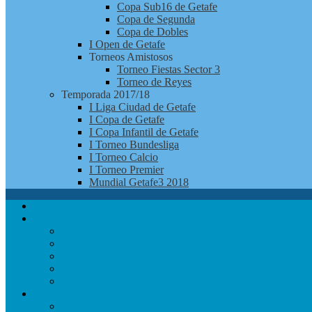
Copa Sub16 de Getafe
Copa de Segunda
Copa de Dobles
I Open de Getafe
Torneos Amistosos
Torneo Fiestas Sector 3
Torneo de Reyes
Temporada 2017/18
I Liga Ciudad de Getafe
I Copa de Getafe
I Copa Infantil de Getafe
I Torneo Bundesliga
I Torneo Calcio
I Torneo Premier
Mundial Getafe3 2018
Apúntate
Club
Noticias
Jugadores
¿Quienes Somos?
Redes Sociales
Contacto
Competición
Calendario