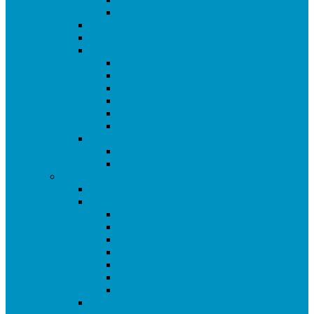
Liga Amistosa Ciudad de Getafe
Copa de Getafe
Masters de Getafe
Tour de la Galleta
Ranking de la Galleta
Torneo Campurrianas 2021
Torneo Oreo 2021
Torneo Chips Ahoy 2021
Torneo Marbú Doradas 2021
Torneo Galletas María 2021
Torneos Amistosos
Premier Cup 2021
Torneo de Reyes 2022
Temporada 2019/21
Ranking de Getafe 19/21
Ligas
SUPERLIGA CAM
Liga Ciudad de Getafe
Liga 2 Ciudad de Getafe
PREVIA LIGA DE GETAFE GRUPO A
PREVIA LIGA DE GETAFE GRUPO B
PREVIA LIGA DE GETAFE GRUPO C
LIGA PROMISES DE GETAFE
Copas