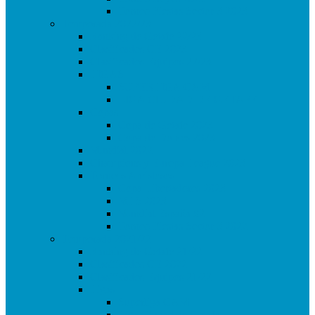
Torneo Fiestas Sector 3 2023
Temporada 2022/23
Ranking de Getafe 22/23
Clasificados CE 2023
Clasificados Equipos 22/23
LIGAS
SUPERLIGA CAM
LIGA CIUDAD DE GETAFE
Copas
Copa de Getafe 2023
Copa de Dobles 2023
Mundial 2022
Champions y Europa League 2023
Torneos Amistosos
Copa Libertadores 2023
MLS 2023
Mundial España 82
Torneo Fiestas Sector 3 2022
Temporada 2021/22
Ranking de Getafe 21/22
Clasificados CE 2022
Clasificados Equipos 21/22
Ligas
Superliga CAM
Liga Ciudad de Getafe