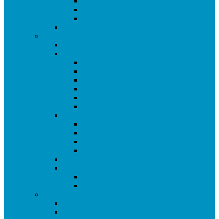
Copa de Getafe
Copa Infantil de Getafe
Copa de Dobles
Masters de Getafe
Temporada 2018/19
Ranking de Getafe 18/19
Ligas
SuperLiga CAM
Liga Ciudad de Getafe
Liga 2 Ciudad de Getafe
Liga Sub16 Ciudad de Getafe
Liga Amistosa de Getafe
Promoción a Superliga
Copas
Copa de Getafe
Copa Sub16 de Getafe
Copa de Segunda
Copa de Dobles
I Open de Getafe
Torneos Amistosos
Torneo Fiestas Sector 3
Torneo de Reyes
Temporada 2017/18
I Liga Ciudad de Getafe
I Copa de Getafe