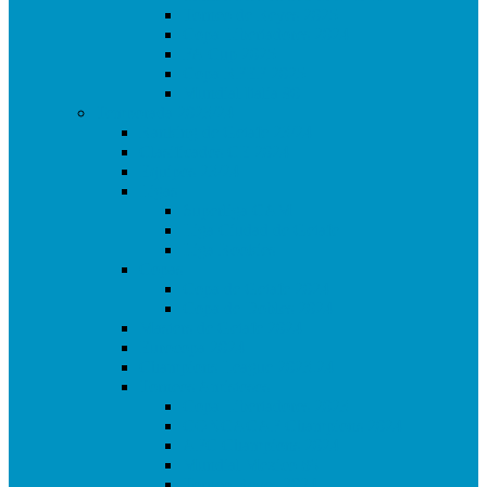
Torneo de Reyes 2025
Copa Libertadores 2024
FA Cup 2025
Copa RFEF 2025
Mundial Italia 90
Temporada 2023/24
Ranking de Getafe 23/24
Clasificados CE 2024
Equipos 23/24
Ligas
Superliga CAM
Liga Ciudad de Getafe
Liga Rookies
Copas
Copa de Getafe 2024
Copa de Dobles 2024
Masters de Getafe 2024
Eurocopa 2024
Champions League 2023.24
Torneos Amistosos
Copa Libertadores 2023
CONCACAF Champions 2024
AFC Champions 2024
Mundial Mexico 86
Torneo Reyes 2024