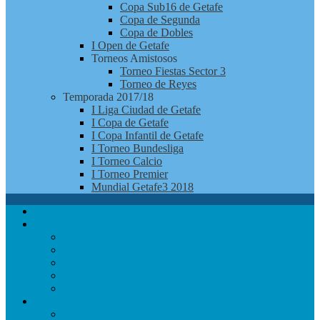
Copa Sub16 de Getafe
Copa de Segunda
Copa de Dobles
I Open de Getafe
Torneos Amistosos
Torneo Fiestas Sector 3
Torneo de Reyes
Temporada 2017/18
I Liga Ciudad de Getafe
I Copa de Getafe
I Copa Infantil de Getafe
I Torneo Bundesliga
I Torneo Calcio
I Torneo Premier
Mundial Getafe3 2018
Apúntate
Club
Noticias
Jugadores
¿Quienes Somos?
Redes Sociales
Contacto
Competición
Calendario