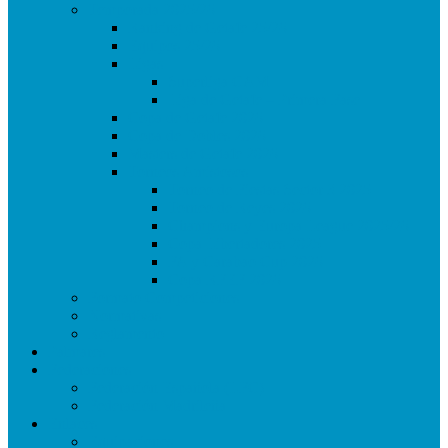
Temporada 2025/26
Ranking de Getafe 25/26
Equipos 25/26
Ligas
Superliga CAM
Liga de Getafe – Primera Fase
Copa de Getafe 2026
Copa de Dobles 2026
Masters de Getafe 2026
Torneos Amistosos
Torneo de Fiestas Sector 3 2025
Torneo de Reyes 2026
Champions y Europa League 2025/26
Copa Libertadores 2025
FA y Carabao Cup 2026
Copa RFEF 2026
Formato Competiciones
Normativas
Reglamento
Palmares
Federaciones
Federación Española (LFC)
Federación Madrileña
Enlaces
Equipaciones