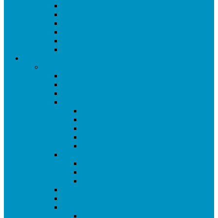
Equipaciones de Osky
Equipaciones ACR
Equipaciones de Sergio
Equipaciones Retro
Equipaciones de Pedro Callado
Equipaciones de Chuso
Histórico
Temporada 2024/25
Ranking de Getafe 24/25
Clasificados CE 2025
Equipos 24/25
Ligas
Superliga CAM
Liga de Getafe – Primera Fase
Liga de Getafe
Liga 2 de Getafe
Liga 3 de Getafe
Copas
Copa de Getafe 2025
Copa Infantil de Getafe 2025
Copa de Dobles 2025
Champions League 2025
Masters de Getafe 2025
Torneos Amistosos
Torneo Fiestas Sector 3 2024