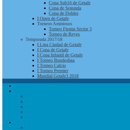
Copa Sub16 de Getafe
Copa de Segunda
Copa de Dobles
I Open de Getafe
Torneos Amistosos
Torneo Fiestas Sector 3
Torneo de Reyes
Temporada 2017/18
I Liga Ciudad de Getafe
I Copa de Getafe
I Copa Infantil de Getafe
I Torneo Bundesliga
I Torneo Calcio
I Torneo Premier
Mundial Getafe3 2018
Apúntate
Club
Noticias
Jugadores
¿Quienes Somos?
Redes Sociales
Contacto
Competición
Calendario