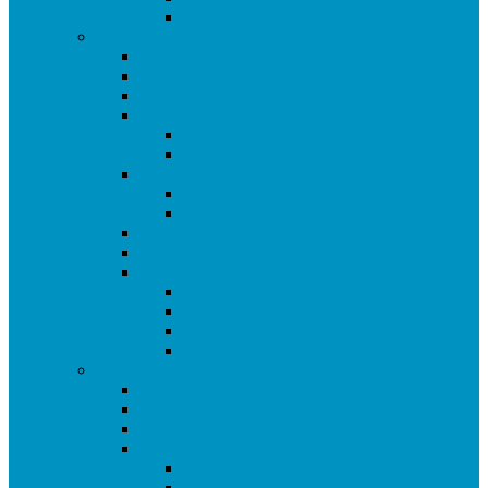
Torneo Fiestas Sector 3 2023
Temporada 2022/23
Ranking de Getafe 22/23
Clasificados CE 2023
Clasificados Equipos 22/23
LIGAS
SUPERLIGA CAM
LIGA CIUDAD DE GETAFE
Copas
Copa de Getafe 2023
Copa de Dobles 2023
Mundial 2022
Champions y Europa League 2023
Torneos Amistosos
Copa Libertadores 2023
MLS 2023
Mundial España 82
Torneo Fiestas Sector 3 2022
Temporada 2021/22
Ranking de Getafe 21/22
Clasificados CE 2022
Clasificados Equipos 21/22
Ligas
Superliga CAM
Liga Ciudad de Getafe