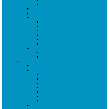
Liga Amistosa Ciudad de Getafe
Copa de Getafe
Masters de Getafe
Tour de la Galleta
Ranking de la Galleta
Torneo Campurrianas 2021
Torneo Oreo 2021
Torneo Chips Ahoy 2021
Torneo Marbú Doradas 2021
Torneo Galletas María 2021
Torneos Amistosos
Premier Cup 2021
Torneo de Reyes 2022
Temporada 2019/21
Ranking de Getafe 19/21
Ligas
SUPERLIGA CAM
Liga Ciudad de Getafe
Liga 2 Ciudad de Getafe
PREVIA LIGA DE GETAFE GRUPO A
PREVIA LIGA DE GETAFE GRUPO B
PREVIA LIGA DE GETAFE GRUPO C
LIGA PROMISES DE GETAFE
Copas