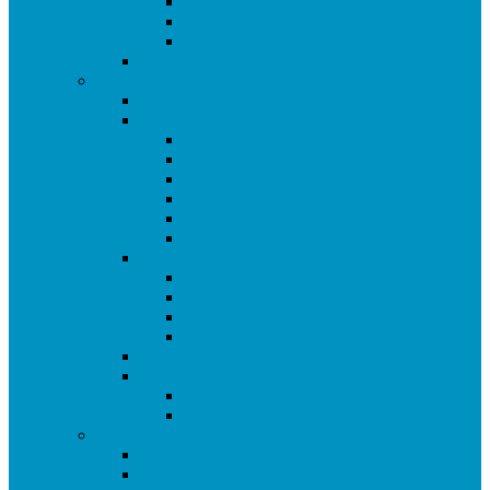
Copa de Getafe
Copa Infantil de Getafe
Copa de Dobles
Masters de Getafe
Temporada 2018/19
Ranking de Getafe 18/19
Ligas
SuperLiga CAM
Liga Ciudad de Getafe
Liga 2 Ciudad de Getafe
Liga Sub16 Ciudad de Getafe
Liga Amistosa de Getafe
Promoción a Superliga
Copas
Copa de Getafe
Copa Sub16 de Getafe
Copa de Segunda
Copa de Dobles
I Open de Getafe
Torneos Amistosos
Torneo Fiestas Sector 3
Torneo de Reyes
Temporada 2017/18
I Liga Ciudad de Getafe
I Copa de Getafe