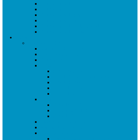
Equipaciones de Osky
Equipaciones ACR
Equipaciones de Sergio
Equipaciones Retro
Equipaciones de Pedro Callado
Equipaciones de Chuso
Histórico
Temporada 2024/25
Ranking de Getafe 24/25
Clasificados CE 2025
Equipos 24/25
Ligas
Superliga CAM
Liga de Getafe – Primera Fase
Liga de Getafe
Liga 2 de Getafe
Liga 3 de Getafe
Copas
Copa de Getafe 2025
Copa Infantil de Getafe 2025
Copa de Dobles 2025
Champions League 2025
Masters de Getafe 2025
Torneos Amistosos
Torneo Fiestas Sector 3 2024