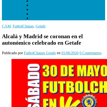
I Copa Infantil de Getafe
I Torneo Bundesliga
I Torneo Calcio
I Torneo Premier
Mundial Getafe3 2018
CAM
,
FutbolChapas
,
Getafe
Alcalá y Madrid se coronan en el
autonómico celebrado en Getafe
Publicado
por
FutbolChapas Getafe
en
01/06/2026
0
Comentarios