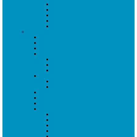
Torneo de Reyes 2025
Copa Libertadores 2024
FA Cup 2025
Copa RFEF 2025
Mundial Italia 90
Temporada 2023/24
Ranking de Getafe 23/24
Clasificados CE 2024
Equipos 23/24
Ligas
Superliga CAM
Liga Ciudad de Getafe
Liga Rookies
Copas
Copa de Getafe 2024
Copa de Dobles 2024
Masters de Getafe 2024
Eurocopa 2024
Champions League 2023.24
Torneos Amistosos
Copa Libertadores 2023
CONCACAF Champions 2024
AFC Champions 2024
Mundial Mexico 86
Torneo Reyes 2024