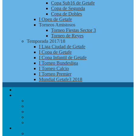
Copa Sub16 de Getafe
Copa de Segunda
Copa de Dobles
I Open de Getafe
Torneos Amistosos
Torneo Fiestas Sector 3
Torneo de Reyes
Temporada 2017/18
I Liga Ciudad de Getafe
I Copa de Getafe
I Copa Infantil de Getafe
I Torneo Bundesliga
I Torneo Calcio
I Torneo Premier
Mundial Getafe3 2018
Apúntate
Club
Noticias
Jugadores
¿Quienes Somos?
Redes Sociales
Contacto
Competición
Calendario