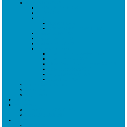
Temporada 2025/26
Ranking de Getafe 25/26
Equipos 25/26
Ligas
Superliga CAM
Liga de Getafe – Primera Fase
Copa de Getafe 2026
Copa de Dobles 2026
Masters de Getafe 2026
Torneos Amistosos
Torneo de Fiestas Sector 3 2025
Torneo de Reyes 2026
Champions y Europa League 2025/26
Copa Libertadores 2025
FA y Carabao Cup 2026
Copa RFEF 2026
Formato Competiciones
Normativas
Reglamento
Palmares
Federaciones
Federación Española (LFC)
Federación Madrileña
Enlaces
Equipaciones