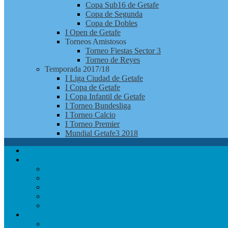
Copa Sub16 de Getafe
Copa de Segunda
Copa de Dobles
I Open de Getafe
Torneos Amistosos
Torneo Fiestas Sector 3
Torneo de Reyes
Temporada 2017/18
I Liga Ciudad de Getafe
I Copa de Getafe
I Copa Infantil de Getafe
I Torneo Bundesliga
I Torneo Calcio
I Torneo Premier
Mundial Getafe3 2018
Apúntate
Club
Noticias
Jugadores
¿Quienes Somos?
Redes Sociales
Contacto
Competición
Calendario