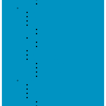
Torneo Fiestas Sector 3 2023
Temporada 2022/23
Ranking de Getafe 22/23
Clasificados CE 2023
Clasificados Equipos 22/23
LIGAS
SUPERLIGA CAM
LIGA CIUDAD DE GETAFE
Copas
Copa de Getafe 2023
Copa de Dobles 2023
Mundial 2022
Champions y Europa League 2023
Torneos Amistosos
Copa Libertadores 2023
MLS 2023
Mundial España 82
Torneo Fiestas Sector 3 2022
Temporada 2021/22
Ranking de Getafe 21/22
Clasificados CE 2022
Clasificados Equipos 21/22
Ligas
Superliga CAM
Liga Ciudad de Getafe