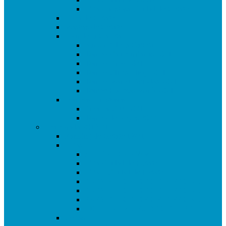
Liga Amistosa Ciudad de Getafe
Copa de Getafe
Masters de Getafe
Tour de la Galleta
Ranking de la Galleta
Torneo Campurrianas 2021
Torneo Oreo 2021
Torneo Chips Ahoy 2021
Torneo Marbú Doradas 2021
Torneo Galletas María 2021
Torneos Amistosos
Premier Cup 2021
Torneo de Reyes 2022
Temporada 2019/21
Ranking de Getafe 19/21
Ligas
SUPERLIGA CAM
Liga Ciudad de Getafe
Liga 2 Ciudad de Getafe
PREVIA LIGA DE GETAFE GRUPO A
PREVIA LIGA DE GETAFE GRUPO B
PREVIA LIGA DE GETAFE GRUPO C
LIGA PROMISES DE GETAFE
Copas