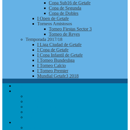
Copa Sub16 de Getafe
Copa de Segunda
Copa de Dobles
I Open de Getafe
Torneos Amistosos
Torneo Fiestas Sector 3
Torneo de Reyes
Temporada 2017/18
I Liga Ciudad de Getafe
I Copa de Getafe
I Copa Infantil de Getafe
I Torneo Bundesliga
I Torneo Calcio
I Torneo Premier
Mundial Getafe3 2018
Apúntate
Club
Noticias
Jugadores
¿Quienes Somos?
Redes Sociales
Contacto
Competición
Calendario