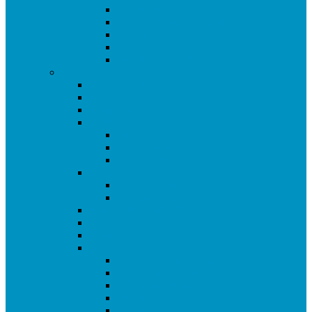
Torneo de Reyes 2025
Copa Libertadores 2024
FA Cup 2025
Copa RFEF 2025
Mundial Italia 90
Temporada 2023/24
Ranking de Getafe 23/24
Clasificados CE 2024
Equipos 23/24
Ligas
Superliga CAM
Liga Ciudad de Getafe
Liga Rookies
Copas
Copa de Getafe 2024
Copa de Dobles 2024
Masters de Getafe 2024
Eurocopa 2024
Champions League 2023.24
Torneos Amistosos
Copa Libertadores 2023
CONCACAF Champions 2024
AFC Champions 2024
Mundial Mexico 86
Torneo Reyes 2024