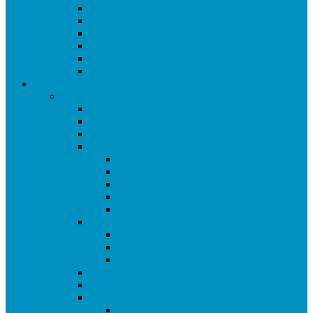
Equipaciones de Osky
Equipaciones ACR
Equipaciones de Sergio
Equipaciones Retro
Equipaciones de Pedro Callado
Equipaciones de Chuso
Histórico
Temporada 2024/25
Ranking de Getafe 24/25
Clasificados CE 2025
Equipos 24/25
Ligas
Superliga CAM
Liga de Getafe – Primera Fase
Liga de Getafe
Liga 2 de Getafe
Liga 3 de Getafe
Copas
Copa de Getafe 2025
Copa Infantil de Getafe 2025
Copa de Dobles 2025
Champions League 2025
Masters de Getafe 2025
Torneos Amistosos
Torneo Fiestas Sector 3 2024