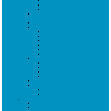
Copa de Getafe
Copa Infantil de Getafe
Copa de Dobles
Masters de Getafe
Temporada 2018/19
Ranking de Getafe 18/19
Ligas
SuperLiga CAM
Liga Ciudad de Getafe
Liga 2 Ciudad de Getafe
Liga Sub16 Ciudad de Getafe
Liga Amistosa de Getafe
Promoción a Superliga
Copas
Copa de Getafe
Copa Sub16 de Getafe
Copa de Segunda
Copa de Dobles
I Open de Getafe
Torneos Amistosos
Torneo Fiestas Sector 3
Torneo de Reyes
Temporada 2017/18
I Liga Ciudad de Getafe
I Copa de Getafe