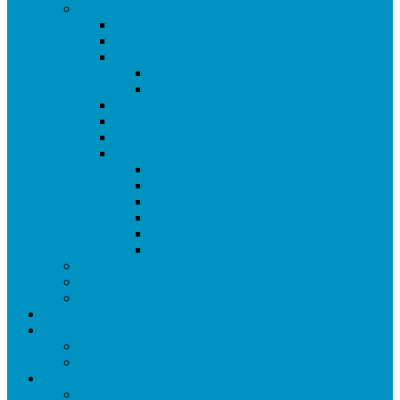
Temporada 2025/26
Ranking de Getafe 25/26
Equipos 25/26
Ligas
Superliga CAM
Liga de Getafe – Primera Fase
Copa de Getafe 2026
Copa de Dobles 2026
Masters de Getafe 2026
Torneos Amistosos
Torneo de Fiestas Sector 3 2025
Torneo de Reyes 2026
Champions y Europa League 2025/26
Copa Libertadores 2025
FA y Carabao Cup 2026
Copa RFEF 2026
Formato Competiciones
Normativas
Reglamento
Palmares
Federaciones
Federación Española (LFC)
Federación Madrileña
Enlaces
Equipaciones