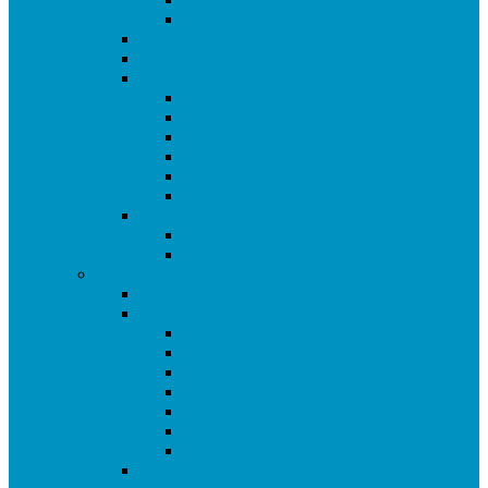
Liga Amistosa Ciudad de Getafe
Copa de Getafe
Masters de Getafe
Tour de la Galleta
Ranking de la Galleta
Torneo Campurrianas 2021
Torneo Oreo 2021
Torneo Chips Ahoy 2021
Torneo Marbú Doradas 2021
Torneo Galletas María 2021
Torneos Amistosos
Premier Cup 2021
Torneo de Reyes 2022
Temporada 2019/21
Ranking de Getafe 19/21
Ligas
SUPERLIGA CAM
Liga Ciudad de Getafe
Liga 2 Ciudad de Getafe
PREVIA LIGA DE GETAFE GRUPO A
PREVIA LIGA DE GETAFE GRUPO B
PREVIA LIGA DE GETAFE GRUPO C
LIGA PROMISES DE GETAFE
Copas