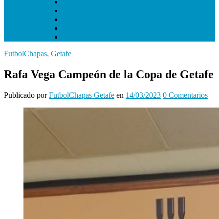
I Copa Infantil de Getafe
I Torneo Bundesliga
I Torneo Calcio
I Torneo Premier
Mundial Getafe3 2018
FutbolChapas
,
Getafe
Rafa Vega Campeón de la Copa de Getafe
Publicado
por
FutbolChapas Getafe
en
14/03/2023
0
Comentarios