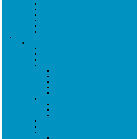
Equipaciones de Osky
Equipaciones ACR
Equipaciones de Sergio
Equipaciones Retro
Equipaciones de Pedro Callado
Equipaciones de Chuso
Histórico
Temporada 2024/25
Ranking de Getafe 24/25
Clasificados CE 2025
Equipos 24/25
Ligas
Superliga CAM
Liga de Getafe – Primera Fase
Liga de Getafe
Liga 2 de Getafe
Liga 3 de Getafe
Copas
Copa de Getafe 2025
Copa Infantil de Getafe 2025
Copa de Dobles 2025
Champions League 2025
Masters de Getafe 2025
Torneos Amistosos
Torneo Fiestas Sector 3 2024