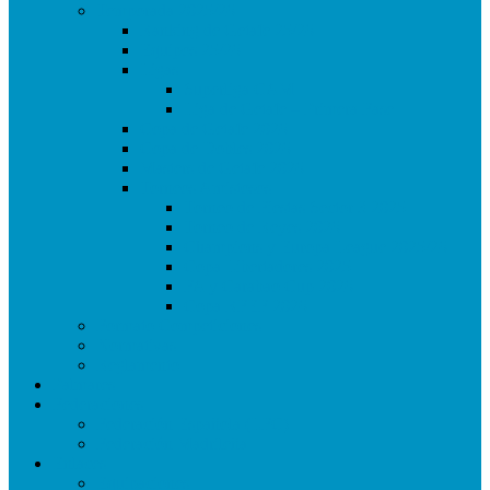
Temporada 2025/26
Ranking de Getafe 25/26
Equipos 25/26
Ligas
Superliga CAM
Liga de Getafe – Primera Fase
Copa de Getafe 2026
Copa de Dobles 2026
Masters de Getafe 2026
Torneos Amistosos
Torneo de Fiestas Sector 3 2025
Torneo de Reyes 2026
Champions y Europa League 2025/26
Copa Libertadores 2025
FA y Carabao Cup 2026
Copa RFEF 2026
Formato Competiciones
Normativas
Reglamento
Palmares
Federaciones
Federación Española (LFC)
Federación Madrileña
Enlaces
Equipaciones