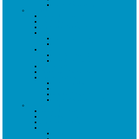
Torneo Fiestas Sector 3 2023
Temporada 2022/23
Ranking de Getafe 22/23
Clasificados CE 2023
Clasificados Equipos 22/23
LIGAS
SUPERLIGA CAM
LIGA CIUDAD DE GETAFE
Copas
Copa de Getafe 2023
Copa de Dobles 2023
Mundial 2022
Champions y Europa League 2023
Torneos Amistosos
Copa Libertadores 2023
MLS 2023
Mundial España 82
Torneo Fiestas Sector 3 2022
Temporada 2021/22
Ranking de Getafe 21/22
Clasificados CE 2022
Clasificados Equipos 21/22
Ligas
Superliga CAM
Liga Ciudad de Getafe