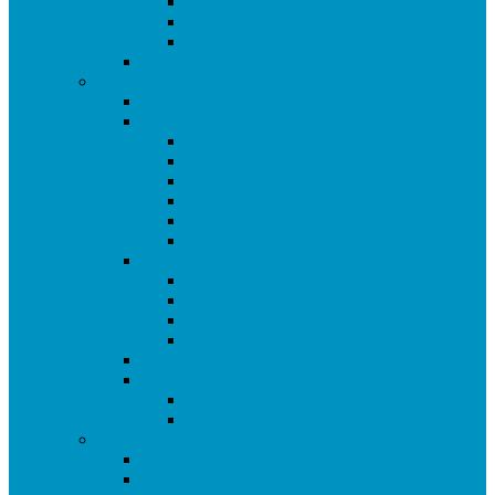
Copa de Getafe
Copa Infantil de Getafe
Copa de Dobles
Masters de Getafe
Temporada 2018/19
Ranking de Getafe 18/19
Ligas
SuperLiga CAM
Liga Ciudad de Getafe
Liga 2 Ciudad de Getafe
Liga Sub16 Ciudad de Getafe
Liga Amistosa de Getafe
Promoción a Superliga
Copas
Copa de Getafe
Copa Sub16 de Getafe
Copa de Segunda
Copa de Dobles
I Open de Getafe
Torneos Amistosos
Torneo Fiestas Sector 3
Torneo de Reyes
Temporada 2017/18
I Liga Ciudad de Getafe
I Copa de Getafe