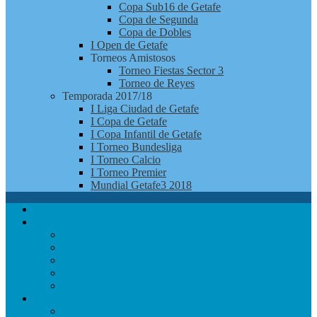
Copa Sub16 de Getafe
Copa de Segunda
Copa de Dobles
I Open de Getafe
Torneos Amistosos
Torneo Fiestas Sector 3
Torneo de Reyes
Temporada 2017/18
I Liga Ciudad de Getafe
I Copa de Getafe
I Copa Infantil de Getafe
I Torneo Bundesliga
I Torneo Calcio
I Torneo Premier
Mundial Getafe3 2018
Apúntate
Club
Noticias
Jugadores
¿Quienes Somos?
Redes Sociales
Contacto
Competición
Calendario