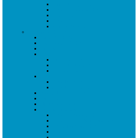
Torneo de Reyes 2025
Copa Libertadores 2024
FA Cup 2025
Copa RFEF 2025
Mundial Italia 90
Temporada 2023/24
Ranking de Getafe 23/24
Clasificados CE 2024
Equipos 23/24
Ligas
Superliga CAM
Liga Ciudad de Getafe
Liga Rookies
Copas
Copa de Getafe 2024
Copa de Dobles 2024
Masters de Getafe 2024
Eurocopa 2024
Champions League 2023.24
Torneos Amistosos
Copa Libertadores 2023
CONCACAF Champions 2024
AFC Champions 2024
Mundial Mexico 86
Torneo Reyes 2024