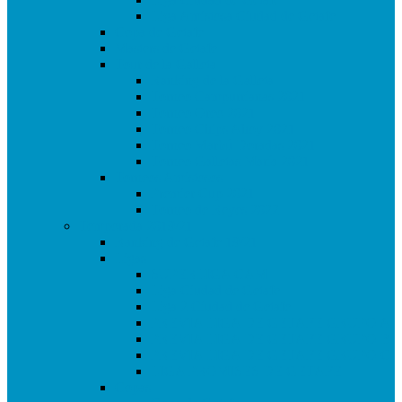
Liga Amistosa Ciudad de Getafe
Copa de Getafe
Masters de Getafe
Tour de la Galleta
Ranking de la Galleta
Torneo Campurrianas 2021
Torneo Oreo 2021
Torneo Chips Ahoy 2021
Torneo Marbú Doradas 2021
Torneo Galletas María 2021
Torneos Amistosos
Premier Cup 2021
Torneo de Reyes 2022
Temporada 2019/21
Ranking de Getafe 19/21
Ligas
SUPERLIGA CAM
Liga Ciudad de Getafe
Liga 2 Ciudad de Getafe
PREVIA LIGA DE GETAFE GRUPO A
PREVIA LIGA DE GETAFE GRUPO B
PREVIA LIGA DE GETAFE GRUPO C
LIGA PROMISES DE GETAFE
Copas