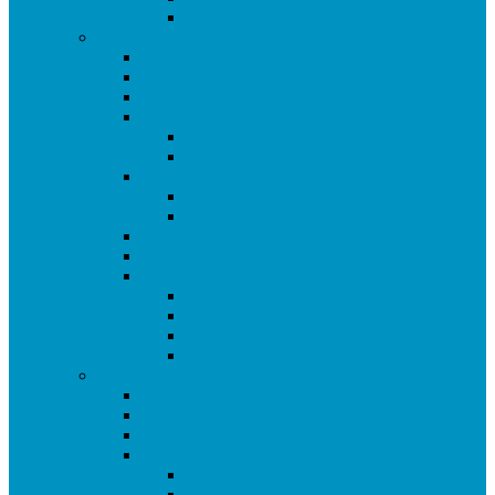
Torneo Fiestas Sector 3 2023
Temporada 2022/23
Ranking de Getafe 22/23
Clasificados CE 2023
Clasificados Equipos 22/23
LIGAS
SUPERLIGA CAM
LIGA CIUDAD DE GETAFE
Copas
Copa de Getafe 2023
Copa de Dobles 2023
Mundial 2022
Champions y Europa League 2023
Torneos Amistosos
Copa Libertadores 2023
MLS 2023
Mundial España 82
Torneo Fiestas Sector 3 2022
Temporada 2021/22
Ranking de Getafe 21/22
Clasificados CE 2022
Clasificados Equipos 21/22
Ligas
Superliga CAM
Liga Ciudad de Getafe