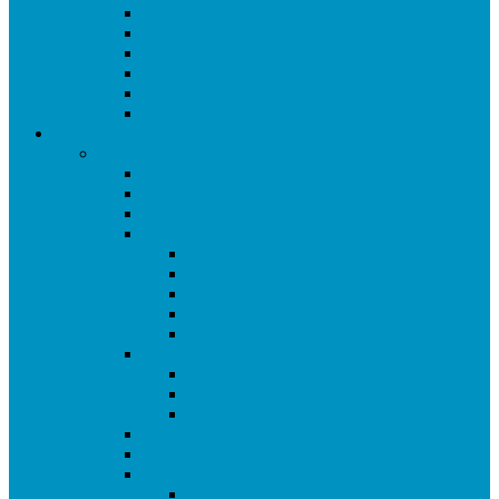
Equipaciones de Osky
Equipaciones ACR
Equipaciones de Sergio
Equipaciones Retro
Equipaciones de Pedro Callado
Equipaciones de Chuso
Histórico
Temporada 2024/25
Ranking de Getafe 24/25
Clasificados CE 2025
Equipos 24/25
Ligas
Superliga CAM
Liga de Getafe – Primera Fase
Liga de Getafe
Liga 2 de Getafe
Liga 3 de Getafe
Copas
Copa de Getafe 2025
Copa Infantil de Getafe 2025
Copa de Dobles 2025
Champions League 2025
Masters de Getafe 2025
Torneos Amistosos
Torneo Fiestas Sector 3 2024