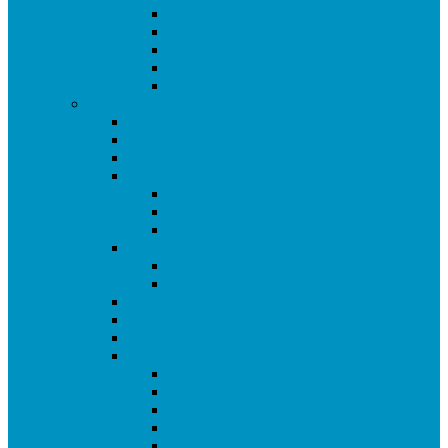
Torneo de Reyes 2025
Copa Libertadores 2024
FA Cup 2025
Copa RFEF 2025
Mundial Italia 90
Temporada 2023/24
Ranking de Getafe 23/24
Clasificados CE 2024
Equipos 23/24
Ligas
Superliga CAM
Liga Ciudad de Getafe
Liga Rookies
Copas
Copa de Getafe 2024
Copa de Dobles 2024
Masters de Getafe 2024
Eurocopa 2024
Champions League 2023.24
Torneos Amistosos
Copa Libertadores 2023
CONCACAF Champions 2024
AFC Champions 2024
Mundial Mexico 86
Torneo Reyes 2024