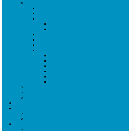
Temporada 2025/26
Ranking de Getafe 25/26
Equipos 25/26
Ligas
Superliga CAM
Liga de Getafe – Primera Fase
Copa de Getafe 2026
Copa de Dobles 2026
Masters de Getafe 2026
Torneos Amistosos
Torneo de Fiestas Sector 3 2025
Torneo de Reyes 2026
Champions y Europa League 2025/26
Copa Libertadores 2025
FA y Carabao Cup 2026
Copa RFEF 2026
Formato Competiciones
Normativas
Reglamento
Palmares
Federaciones
Federación Española (LFC)
Federación Madrileña
Enlaces
Equipaciones