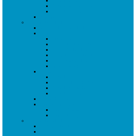
Copa de Getafe
Copa Infantil de Getafe
Copa de Dobles
Masters de Getafe
Temporada 2018/19
Ranking de Getafe 18/19
Ligas
SuperLiga CAM
Liga Ciudad de Getafe
Liga 2 Ciudad de Getafe
Liga Sub16 Ciudad de Getafe
Liga Amistosa de Getafe
Promoción a Superliga
Copas
Copa de Getafe
Copa Sub16 de Getafe
Copa de Segunda
Copa de Dobles
I Open de Getafe
Torneos Amistosos
Torneo Fiestas Sector 3
Torneo de Reyes
Temporada 2017/18
I Liga Ciudad de Getafe
I Copa de Getafe